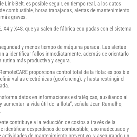
ink-Belt, es posible seguir, en tiempo real, a los datos
e combustible, horas trabajadas, alertas de mantenimiento
s más graves.
3E, X4 y X4S, que ya salen de fábrica equipadas con el sistema
d, seguridad y menos tiempo de máquina parada. Las alertas
an a identificar fallos inmediatamente, además de orientarlo
 rutina más productiva y segura.
l RemoteCARE proporciona control total de la flota: es posible
finir vallas electrónicas (geofencing), y hasta restringir el
zada.
ransforma datos en informaciones estratégicas, auxiliando al
 y aumentar la vida útil de la flota”, señala Jean Ramalho,
.
nte contribuye a la reducción de costos a través de la
ue identificar desperdicios de combustible, uso inadecuado y
de actividades de mantenimiento preventivo, y asegurando un