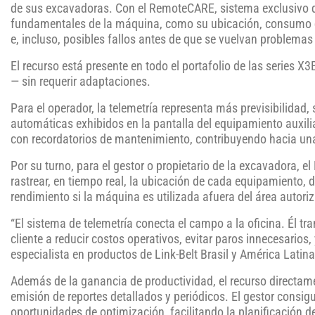
de sus excavadoras. Con el RemoteCARE, sistema exclusivo de L
fundamentales de la máquina, como su ubicación, consumo d
e, incluso, posibles fallos antes de que se vuelvan problema
El recurso está presente en todo el portafolio de las series X
— sin requerir adaptaciones.
Para el operador, la telemetría representa más previsibilida
automáticas exhibidos en la pantalla del equipamiento auxili
con recordatorios de mantenimiento, contribuyendo hacia una
Por su turno, para el gestor o propietario de la excavadora, e
rastrear, en tiempo real, la ubicación de cada equipamiento, de
rendimiento si la máquina es utilizada afuera del área autori
“El sistema de telemetría conecta el campo a la oficina. Él t
cliente a reducir costos operativos, evitar paros innecesarios,
especialista en productos de Link-Belt Brasil y América Latina
Además de la ganancia de productividad, el recurso directame
emisión de reportes detallados y periódicos. El gestor consig
oportunidades de optimización, facilitando la planificación 