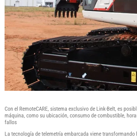
Con el RemoteCARE, sistema exclusivo de Link-Belt, es posible
máquina, como su ubicación, consumo de combustible, horas 
fallos
La tecnología de telemetría embarcada viene transformando 