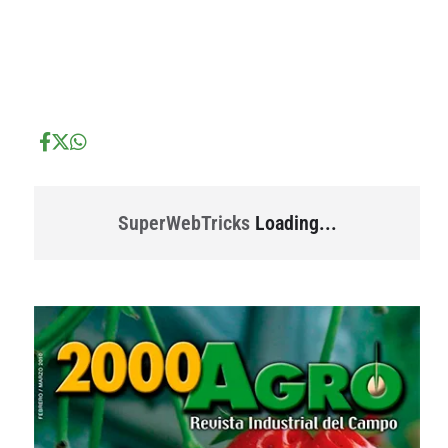
...
...
SuperWebTricks
Loading...
...