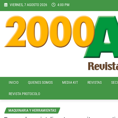
Skip
VIERNES, 7 AGOSTO 2026
4:00 PM
to
content
INICIO
QUIENES SOMOS
MEDIA KIT
REVISTAS
SEC
REVISTA PROTOCOLO
MAQUINARIA Y HERRAMIENTAS