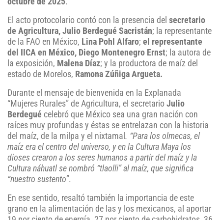
octubre de 2025
.
El acto protocolario contó con la presencia del
secretario
de Agricultura, Julio Berdegué Sacristán
; la representante
de la FAO en México,
Lina Pohl Alfaro
;
el representante
del IICA en México, Diego Montenegro Ernst
; la autora de
la exposición,
Malena Díaz
; y la productora de maíz del
estado de Morelos,
Ramona Zúñiga Argueta.
Durante el mensaje de bienvenida en la Explanada
“Mujeres Rurales” de Agricultura, el secretario
Julio
Berdegué
celebró que México sea una gran nación con
raíces muy profundas y éstas se entrelazan con la historia
del maíz, de la milpa y el nixtamal
. “Para los olmecas, el
maíz era el centro del universo, y en la Cultura Maya los
dioses crearon a los seres humanos a partir del maíz y la
Cultura náhuatl se nombró “tlaolli” al maíz, que significa
“nuestro sustento”
.
En ese sentido, resaltó también la importancia de este
grano en la alimentación de las y los mexicanos, al aportar
19 por ciento de energía, 27 por ciento de carbohidratos, 36