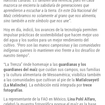
nuestras culturas. Es también una herencia, pues en cada
mazorca se encierra la sabiduría de generaciones que
aprendieron a escuchar a la tierra. En este Día Nacional del
Maíz celebramos no solamente al grano que nos alimenta,
sino también a este símbolo que nos une”
.
Hoy en día, indicó, los avances de la tecnología permiten
impulsar prácticas de sostenibilidad que hacen mejor uso
del agua y los suelos para un mejor rendimiento del
cultivo.
“Pero son las manos campesinas y las comunidades
indígenas quienes lo mantienen vivo frente a los desafíos de
nuestro tiempo”
.
“La Trenza” rinde homenaje a las
guardianas y los
guardianes del maíz
que cuidan sus campos, sus familias
y la cultura alimentaria de Mesoamérica; visibiliza también
a las comunidades que cultivan al pie de la
Matlalcueyetl
(La Malinche)
. La exhibición está integrada por
trece
fotografías
.
La representante de la FAO en México,
Lina Pohl Alfaro,
celebró
la muestra fotográfica porque el maíz es la base