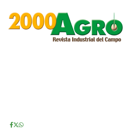
...
...
...