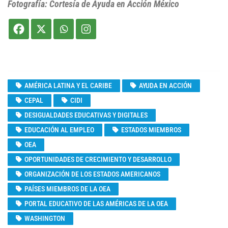
Fotografía: Cortesía de Ayuda en Acción México
AMÉRICA LATINA Y EL CARIBE
AYUDA EN ACCIÓN
CEPAL
CIDI
DESIGUALDADES EDUCATIVAS Y DIGITALES
EDUCACIÓN AL EMPLEO
ESTADOS MIEMBROS
OEA
OPORTUNIDADES DE CRECIMIENTO Y DESARROLLO
ORGANIZACIÓN DE LOS ESTADOS AMERICANOS
PAÍSES MIEMBROS DE LA OEA
PORTAL EDUCATIVO DE LAS AMÉRICAS DE LA OEA
WASHINGTON