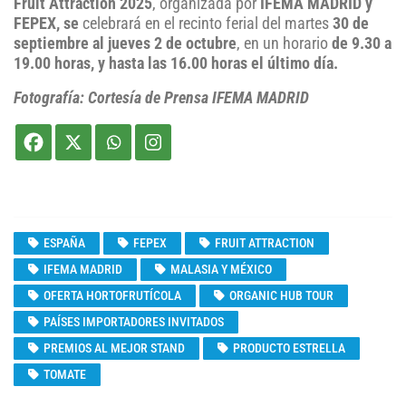
Fruit Attraction 2025
, organizada por
IFEMA MADRID y
FEPEX, se
celebrará en el recinto ferial del martes
30 de
septiembre al jueves 2 de octubre
, en un horario
de 9.30 a
19.00 horas, y hasta las 16.00 horas el último día.
Fotografía: Cortesía de Prensa IFEMA MADRID
ESPAÑA
FEPEX
FRUIT ATTRACTION
IFEMA MADRID
MALASIA Y MÉXICO
OFERTA HORTOFRUTÍCOLA
ORGANIC HUB TOUR
PAÍSES IMPORTADORES INVITADOS
PREMIOS AL MEJOR STAND
PRODUCTO ESTRELLA
TOMATE