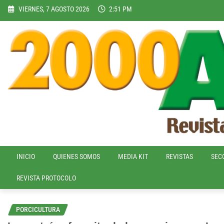
Skip
VIERNES, 7 AGOSTO 2026
2:51 PM
to
content
INICIO
QUIENES SOMOS
MEDIA KIT
REVISTAS
SEC
REVISTA PROTOCOLO
PORCICULTURA