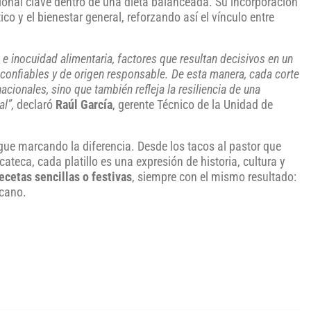
cional clave dentro de una dieta balanceada. Su incorporación
co y el bienestar general, reforzando así el vínculo entre
e inocuidad alimentaria, factores que resultan decisivos en un
nfiables y de origen responsable. De esta manera, cada corte
cionales, sino que también refleja la resiliencia de una
al”,
declaró
Raúl García
, gerente Técnico de la Unidad de
igue marcando la diferencia. Desde los tacos al pastor que
ateca, cada platillo es una expresión de historia, cultura y
ecetas sencillas o festivas
, siempre con el mismo resultado:
icano.