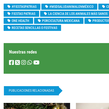
#FIESTASPATRIAS
#MSDSALUDANIMALENMÉXICO
C
FIESTAS PATRIAS
LA CIENCIA DE LOS ANIMALES MÁS SANOS
ONE HEALTH
PORCICULTURA MEXICANA
PRODUCTOS
RECETAS SENCILLAS O FESTIVAS
Nuestras redes
PUBLICACIONES RELACIONADAS