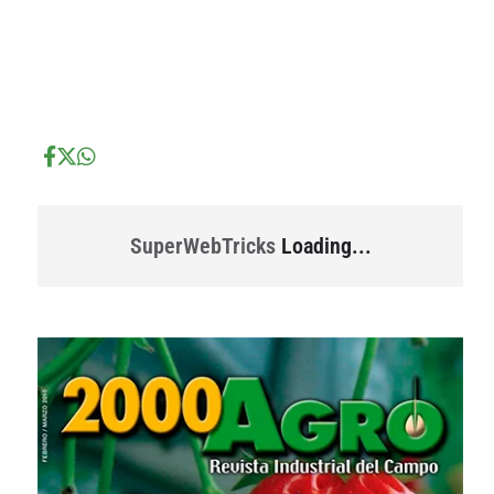
...
...
SuperWebTricks
Loading...
...