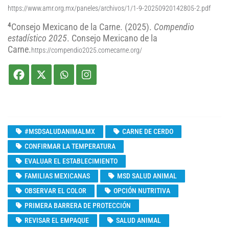
https://www.amr.org.mx/paneles/archivos/1/1-9-20250920142805-2.pdf
4
Consejo Mexicano de la Carne. (2025).
Compendio
estadístico 2025
. Consejo Mexicano de la
Carne.
https://compendio2025.comecarne.org/
#MSDSALUDANIMALMX
CARNE DE CERDO
CONFIRMAR LA TEMPERATURA
EVALUAR EL ESTABLECIMIENTO
FAMILIAS MEXICANAS
MSD SALUD ANIMAL
OBSERVAR EL COLOR
OPCIÓN NUTRITIVA
PRIMERA BARRERA DE PROTECCIÓN
REVISAR EL EMPAQUE
SALUD ANIMAL