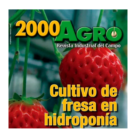
...
...