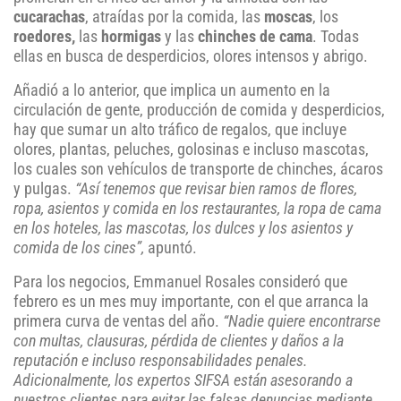
cucarachas
, atraídas por la comida, las
moscas
, los
roedores,
las
hormigas
y las
chinches de cama
. Todas
ellas en busca de desperdicios, olores intensos y abrigo.
Añadió a lo anterior, que implica un aumento en la
circulación de gente, producción de comida y desperdicios,
hay que sumar un alto tráfico de regalos, que incluye
olores, plantas, peluches, golosinas e incluso mascotas,
los cuales son vehículos de transporte de chinches, ácaros
y pulgas.
“Así tenemos que revisar bien ramos de flores,
ropa, asientos y comida en los restaurantes, la ropa de cama
en los hoteles, las mascotas, los dulces y los asientos y
comida de los cines”,
apuntó.
Para los negocios, Emmanuel Rosales consideró que
febrero es un mes muy importante, con el que arranca la
primera curva de ventas del año.
“Nadie quiere encontrarse
con multas, clausuras, pérdida de clientes y daños a la
reputación e incluso responsabilidades penales.
Adicionalmente, los expertos
SIFSA
están asesorando a
nuestros clientes para evitar las falsas denuncias mediante