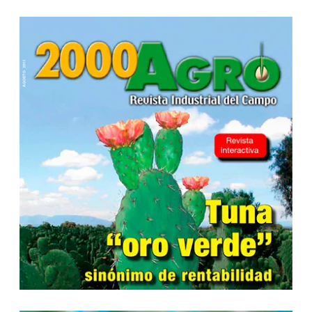
...
...