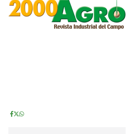
...
...
...