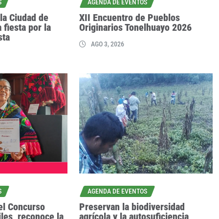
S
AGENDA DE EVENTOS
la Ciudad de
XII Encuentro de Pueblos
 fiesta por la
Originarios Tonelhuayo 2026
sta
AGO 3, 2026
S
AGENDA DE EVENTOS
el Concurso
Preservan la biodiversidad
iles, reconoce la
agrícola y la autosuficiencia