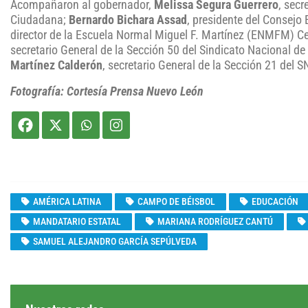
Acompañaron al gobernador,
Melissa Segura Guerrero
, secr
Ciudadana;
Bernardo Bichara Assad
, presidente del Consejo
director de la Escuela Normal Miguel F. Martínez (ENMFM) C
secretario General de la Sección 50 del Sindicato Nacional d
Martínez Calderón
, secretario General de la Sección 21 del S
Fotografía: Cortesía Prensa Nuevo León
AMÉRICA LATINA
CAMPO DE BÉISBOL
EDUCACIÓN
MANDATARIO ESTATAL
MARIANA RODRÍGUEZ CANTÚ
SAMUEL ALEJANDRO GARCÍA SEPÚLVEDA