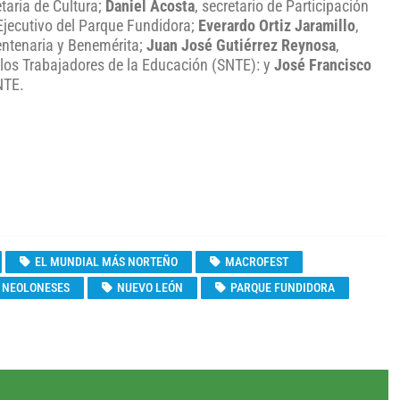
etaria de Cultura;
Daniel Acosta
, secretario de Participación
 Ejecutivo del Parque Fundidora;
Everardo Ortiz Jaramillo
,
entenaria y Benemérita;
Juan José Gutiérrez Reynosa
,
e los Trabajadores de la Educación (SNTE): y
José Francisco
NTE.
EL MUNDIAL MÁS NORTEÑO
MACROFEST
NEOLONESES
NUEVO LEÓN
PARQUE FUNDIDORA