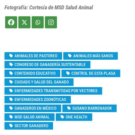
Fotografía: Cortesía de MSD Salud Animal
ANIMALES DE PASTOREO
ANIMALES MÁS SANOS
CONGRESO DE GANADERÍA SUSTENTABLE
CONTENIDO EDUCATIVO
CONTROL DE ESTA PLAGA
CUIDADO Y SALUD DEL GANADO
ENFERMEDADES TRANSMITIDAS POR VECTORES
ENFERMEDADES ZOONÓTICAS
GANADEROS EN MÉXICO
GUSANO BARRENADOR
MSD SALUD ANIMAL
ONE HEALTH
SECTOR GANADERO