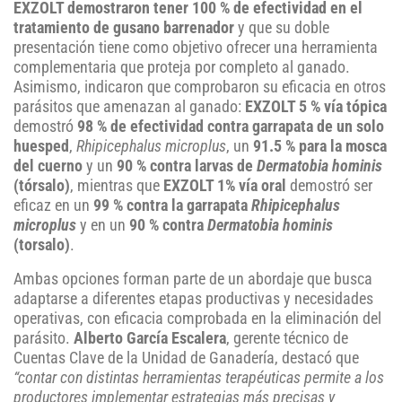
EXZOLT demostraron tener 100 % de efectividad en el
tratamiento de gusano barrenador
y que su doble
presentación tiene como objetivo ofrecer una herramienta
complementaria que proteja por completo al ganado.
Asimismo, indicaron que comprobaron su eficacia en otros
parásitos que amenazan al ganado:
EXZOLT 5 % vía tópica
demostró
98 % de efectividad contra garrapata de un solo
huesped
,
Rhipicephalus microplus
, un
91.5 % para la mosca
del cuerno
y un
90 % contra larvas de
Dermatobia hominis
(tórsalo)
, mientras que
EXZOLT 1%
vía oral
demostró ser
eficaz en un
99 % contra la garrapata
Rhipicephalus
microplus
y en un
90 % contra
Dermatobia hominis
(torsalo)
.
Ambas opciones forman parte de un abordaje que busca
adaptarse a diferentes etapas productivas y necesidades
operativas, con eficacia comprobada en la eliminación del
parásito.
Alberto García Escalera
, gerente técnico de
Cuentas Clave de la Unidad de Ganadería, destacó que
“contar con distintas herramientas terapéuticas permite a los
productores implementar estrategias más precisas y