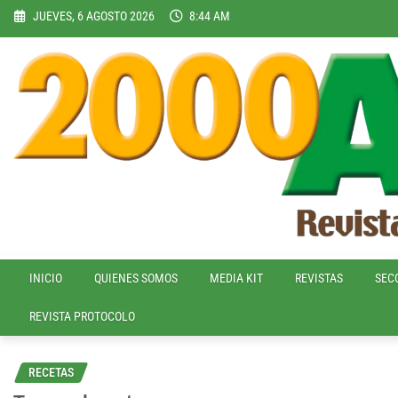
Skip
JUEVES, 6 AGOSTO 2026
8:44 AM
to
content
INICIO
QUIENES SOMOS
MEDIA KIT
REVISTAS
SEC
REVISTA PROTOCOLO
RECETAS