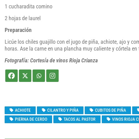
1 cucharadita comino
2 hojas de laurel
Preparación
Licúe los chiles guajillo con el jugo de piña, achiote, ajo y c
horas. Ase la carne en una plancha muy caliente y córtela en t
Fotografía: Cortesía de vinos Rioja Crianza
ACHIOTE
CILANTRO Y PIÑA
CUBITOS DE PIÑA
PIERNA DE CERDO
TACOS AL PASTOR
VINOS RIOJA 