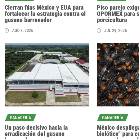
Cierran filas México y EUA para
Piso parejo exi
fortalecer la estrategia contra el
OPORMEX para sa
gusano barrenador
porcicultura
AGO 3, 2026
JUL 29, 2026
GANADERÍA
GANADERÍA
Un paso decisivo hacia la
México despliega
erradicación del gusano
biolótico” para c