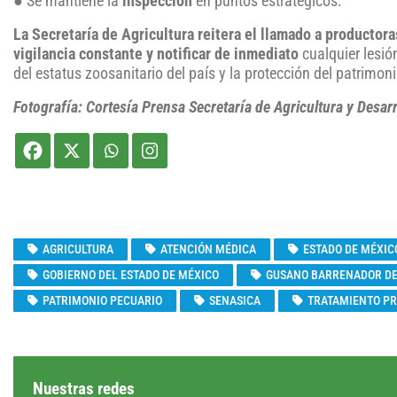
● Se mantiene la
inspección
en puntos estratégicos.
La Secretaría de Agricultura reitera el llamado a productora
vigilancia constante y notificar de inmediato
cualquier lesi
del estatus zoosanitario del país y la protección del patrimon
Fotografía: Cortesía Prensa Secretaría de Agricultura y Desarr
AGRICULTURA
ATENCIÓN MÉDICA
ESTADO DE MÉXIC
GOBIERNO DEL ESTADO DE MÉXICO
GUSANO BARRENADOR D
PATRIMONIO PECUARIO
SENASICA
TRATAMIENTO P
Nuestras redes