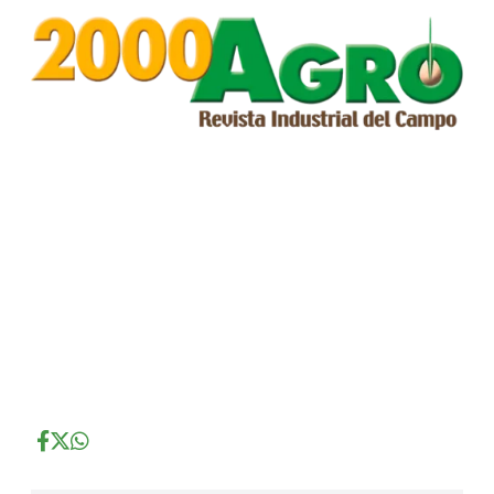
...
...
...