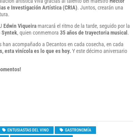
ación artística viva gracias al talento del maestro
Héctor
as e Investigación Artística (CRIA)
. Juntos, crearán una
tura.
DJ
Edwin Viqueira
marcará el ritmo de la tarde, seguido por la
 Syntek
, quien conmemora
35 años de trayectoria musical
.
enes han acompañado a Decantos en cada cosecha, en cada
, esta vinícola es lo que es hoy.
Y este décimo aniversario
 momentos!
ENTUSIASTAS DEL VINO
GASTRONOMÍA