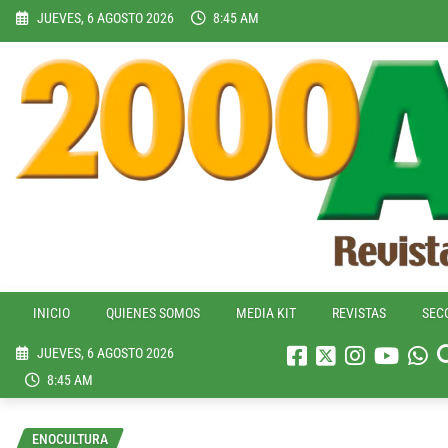
Skip
JUEVES, 6 AGOSTO 2026
8:45 AM
to
content
INICIO
QUIENES SOMOS
MEDIA KIT
REVISTAS
SEC
JUEVES, 6 AGOSTO 2026
8:45 AM
ENOCULTURA