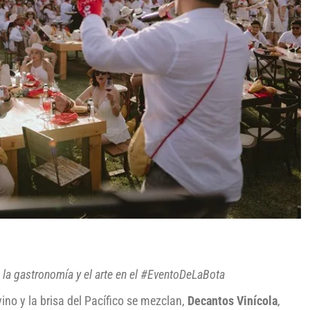
o, la gastronomía y el arte en el #EventoDeLaBota
ino y la brisa del Pacífico se mezclan,
Decantos Vinícola
,