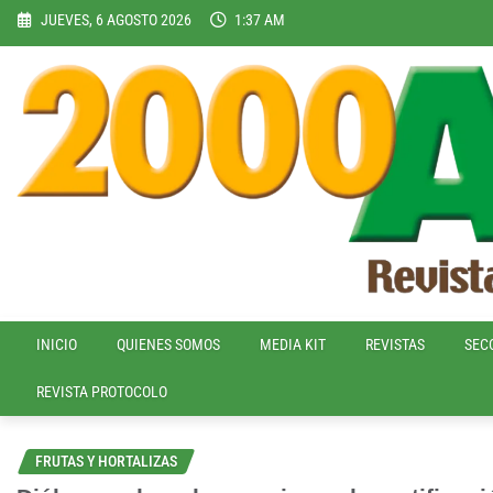
Skip
JUEVES, 6 AGOSTO 2026
1:37 AM
to
content
INICIO
QUIENES SOMOS
MEDIA KIT
REVISTAS
SEC
REVISTA PROTOCOLO
FRUTAS Y HORTALIZAS