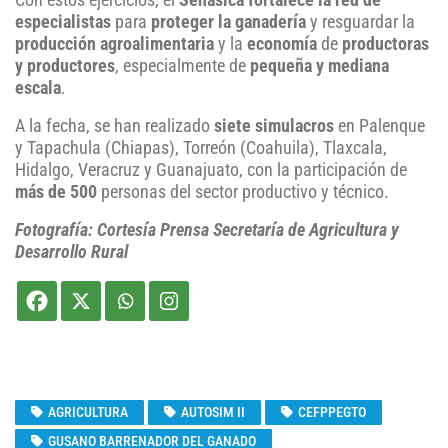
Con estos ejercicios, el
Senasica
fortalece la red de
especialistas
para
proteger la ganadería
y resguardar la
producción agroalimentaria
y la
economía
de
productoras
y productores
, especialmente de
pequeña y mediana
escala
.
A la fecha, se han realizado
siete simulacros
en Palenque
y Tapachula (Chiapas), Torreón (Coahuila), Tlaxcala,
Hidalgo, Veracruz y Guanajuato, con la participación de
más de 500
personas del sector productivo y técnico.
Fotografía: Cortesía Prensa Secretaría de Agricultura y
Desarrollo Rural
AGRICULTURA
AUTOSIM II
CEFPPEGTO
GUSANO BARRENADOR DEL GANADO