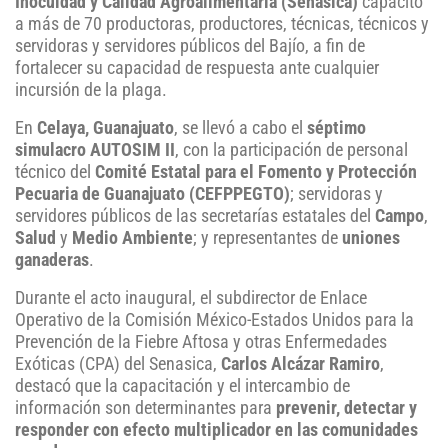
Inocuidad y Calidad Agroalimentaria (Senasica)
capacitó
a más de 70 productoras, productores, técnicas, técnicos y
servidoras y servidores públicos del Bajío, a fin de
fortalecer su capacidad de respuesta ante cualquier
incursión de la plaga.
En
Celaya, Guanajuato
, se llevó a cabo el
séptimo
simulacro AUTOSIM II
, con la participación de personal
técnico del
Comité Estatal para el Fomento y Protección
Pecuaria de Guanajuato (CEFPPEGTO)
; servidoras y
servidores públicos de las secretarías estatales del
Campo
,
Salud
y
Medio Ambiente
; y representantes de
uniones
ganaderas
.
Durante el acto inaugural, el subdirector de Enlace
Operativo de la Comisión México-Estados Unidos para la
Prevención de la Fiebre Aftosa y otras Enfermedades
Exóticas (CPA) del Senasica,
Carlos Alcázar Ramiro
,
destacó que la capacitación y el intercambio de
información son determinantes para
prevenir, detectar y
responder con efecto multiplicador en las comunidades