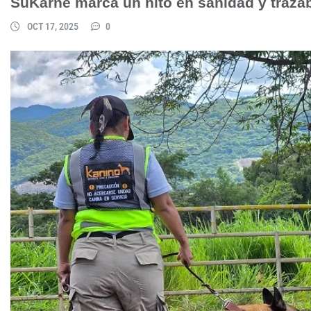
SuKarne marca un hito en sanidad y trazab
OCT 17, 2025
0