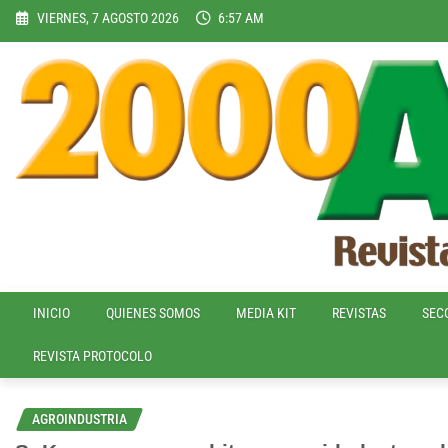
Skip
VIERNES, 7 AGOSTO 2026
6:57 AM
to
content
INICIO
QUIENES SOMOS
MEDIA KIT
REVISTAS
SEC
REVISTA PROTOCOLO
AGROINDUSTRIA