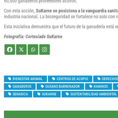
60,000 ganaderos proveedores activos.
Con esta acción,
SuKarne se posiciona a la vanguardia sanit
industria nacional. La bioseguridad se fortalece no solo con 
Esta iniciativa demuestra que el futuro de la ganadería está
Fotografía: Cortesíade SuKarne
BIENESTAR ANIMAL
CENTROS DE ACOPIO
DERECHOS
GANADEROS
GUSANO BARRENADOR
KANINOS
SENASICA
SUKARNE
SUSTENTABILIDAD AMBIENTAL