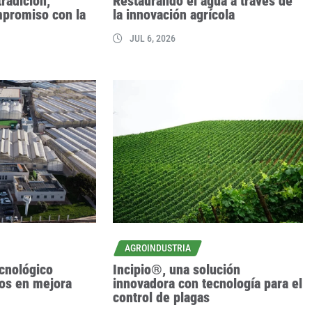
tradición,
Restaurando el agua a través de
mpromiso con la
la innovación agrícola
JUL 6, 2026
AGROINDUSTRIA
cnológico
Incipio®, una solución
zos en mejora
innovadora con tecnología para el
control de plagas