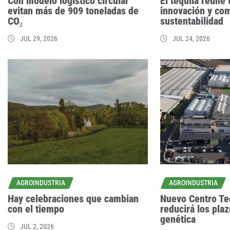
Con modelo logístico circular
El tequila reúne 
evitan más de 909 toneladas de
innovación y co
CO₂
sustentabilidad
JUL 29, 2026
JUL 24, 2026
AGROINDUSTRIA
AGROINDUSTRIA
Hay celebraciones que cambian
Nuevo Centro Te
con el tiempo
reducirá los pla
genética
JUL 2, 2026