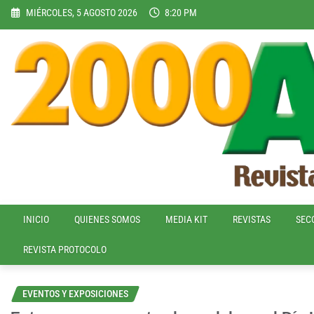
Skip
MIÉRCOLES, 5 AGOSTO 2026
8:20 PM
to
content
INICIO
QUIENES SOMOS
MEDIA KIT
REVISTAS
SEC
REVISTA PROTOCOLO
EVENTOS Y EXPOSICIONES