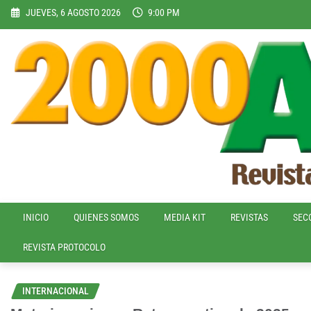
Skip
JUEVES, 6 AGOSTO 2026
9:00 PM
to
content
INICIO
QUIENES SOMOS
MEDIA KIT
REVISTAS
SEC
REVISTA PROTOCOLO
INTERNACIONAL