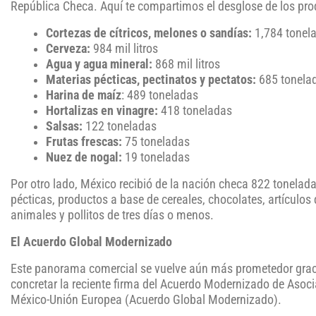
República Checa. Aquí te compartimos el desglose de los prod
Cortezas de cítricos, melones o sandías:
1,784 tonel
Cerveza:
984 mil litros
Agua y agua mineral:
868 mil litros
Materias pécticas, pectinatos y pectatos:
685 tonela
Harina de maíz
: 489 toneladas
Hortalizas en vinagre:
418 toneladas
Salsas:
122 toneladas
Frutas frescas:
75 toneladas
Nuez de nogal:
19 toneladas
Por otro lado, México recibió de la nación checa 822 tonelad
pécticas, productos a base de cereales, chocolates, artículos 
animales y pollitos de tres días o menos.
El Acuerdo Global Modernizado
Este panorama comercial se vuelve aún más prometedor graci
concretar la reciente firma del Acuerdo Modernizado de Asoc
México-Unión Europea (Acuerdo Global Modernizado).