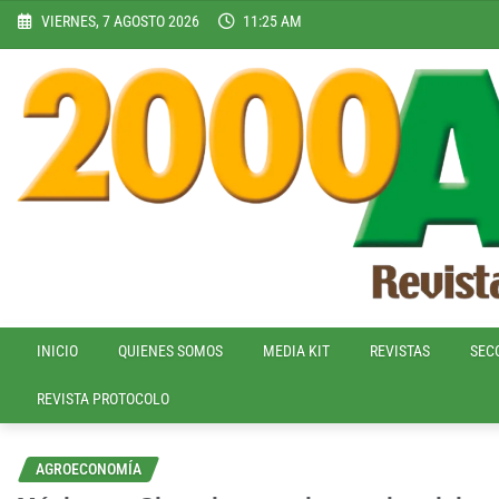
Skip
VIERNES, 7 AGOSTO 2026
11:25 AM
to
content
INICIO
QUIENES SOMOS
MEDIA KIT
REVISTAS
SEC
REVISTA PROTOCOLO
AGROECONOMÍA