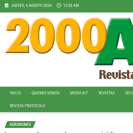
Skip
JUEVES, 6 AGOSTO 2026
12:26 AM
to
content
INICIO
QUIENES SOMOS
MEDIA KIT
REVISTAS
SEC
REVISTA PROTOCOLO
AGRONOMÍA