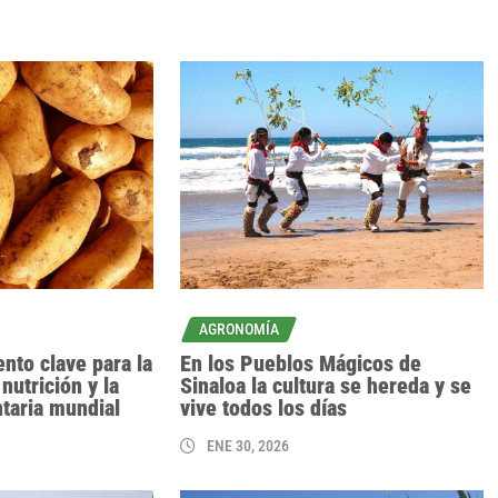
AGRONOMÍA
ento clave para la
En los Pueblos Mágicos de
 nutrición y la
Sinaloa la cultura se hereda y se
taria mundial
vive todos los días
ENE 30, 2026